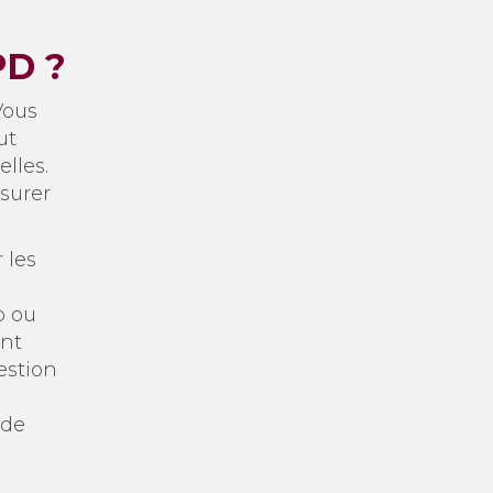
PD ?
Vous
ut
lles.
surer
 les
b ou
ent
estion
 de