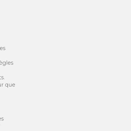
tes
règles
s.
ur que
es
r