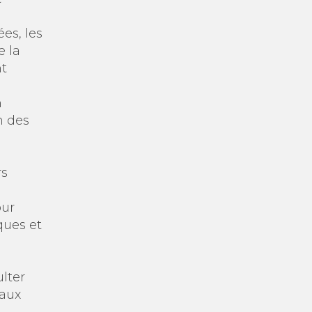
ées, les
e la
nt
n
n des
rs
our
ques et
ulter
 aux