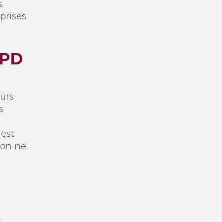
s
prises
GPD
eurs
s
 est
ion ne
t