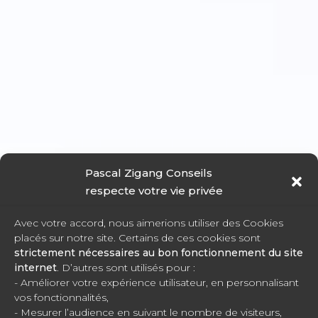
Pascal Zigang Conseils
respecte votre vie privée
Avec votre accord, nous aimerions utiliser des Cookies
placés sur notre site. Certains de ces cookies sont
strictement nécessaires au bon fonctionnement du site
internet
. D’autres sont utilisés pour :
- Améliorer votre expérience utilisateur, en personnalisant
vos fonctionnalités,
- Mesurer l’audience en suivant le nombre de visiteurs,